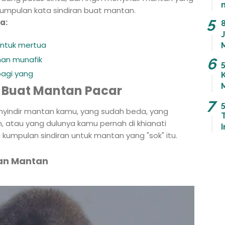
a kumpulan kata sindiran buat mantan.
a:
8
untuk mertua
man munafik
bagi yang
 Buat Mantan Pacar
5
nyindir mantan kamu, yang sudah beda, yang
, atau yang dulunya kamu pernah di khianati
I
kumpulan sindiran untuk mantan yang "sok" itu.
an Mantan